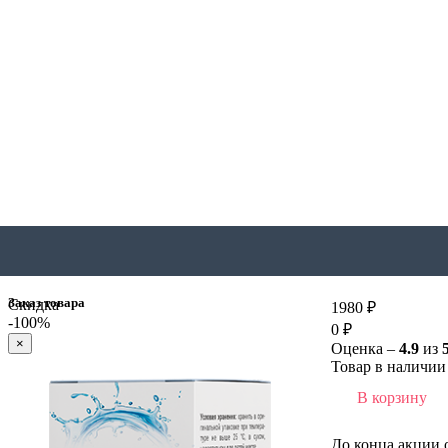
Заказ товара
Скидка
1980 ₽
-100%
0 ₽
×
Оценка –
4.9
из
Товар в наличии 
В корзину
До конца акции 