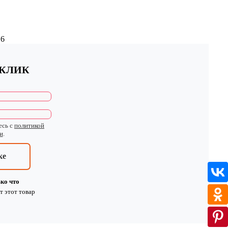
26
 КЛИК
есь с
политикой
и
.
ке
ко что
т
этот товар