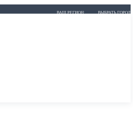
ВАШ РЕГИОН:
ВЫБРАТЬ ГОРОД
 МОЖЕТ НЕ БЫТЬ В СПИСКЕ, НО МЫ ВСЁ РАВНО ПРИВЕЗЁМ.
,
АРХАНГЕЛЬСК
,
АСТРАХАНЬ
,
АЧИНСК
К
,
БЕРЕЗНИКИ
,
БИЙСК
,
БЛАГОВЕЩЕНСК
,
БРАТСК
,
БРЯНСК
ИР
,
ВОЛГОГРАД
,
ВОЛГОДОНСК
,
ВОЛЖСКИЙ
,
ВОЛОГДА
,
ВОРОНЕЖ
ОДЕДОВО