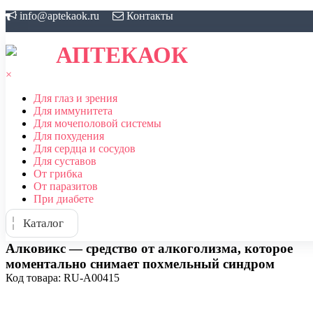
Skip
info@aptekaok.ru
Контакты
to
content
АПТЕКАОК
×
Для глаз и зрения
Для иммунитета
Для мочеполовой системы
Для похудения
Для сердца и сосудов
Для суставов
От грибка
От паразитов
При диабете
Каталог
Алковикс — средство от алкоголизма, которое
моментально снимает похмельный синдром
Код товара: RU-A00415