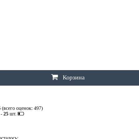
Ш
ШАХТЫ
Щ
ЩЕЛКОВО
Э
ЭЛЕКТРОСТАЛЬ
,
ЭЛИСТА
,
ЭНГЕЛЬС
Ю
ЮЖНО-САХАЛИНСК
Я
ЯКУТСК
,
ЯРОСЛАВЛЬ
Корзина
5
(всего оценок:
497
)
-
25
шт.
осталось: