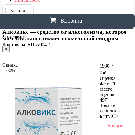
Каталог
Корзина
Алковикс — средство от алкоголизма, которое
Заказ товара
моментально снимает похмельный синдром
Код товара: RU-A00415
×
Скидка
1980 ₽
-100%
0 ₽
Оценка –
4.9
из
5
(всего
оценок:
497
)
Товар в
наличии -
6
шт.
В корзину