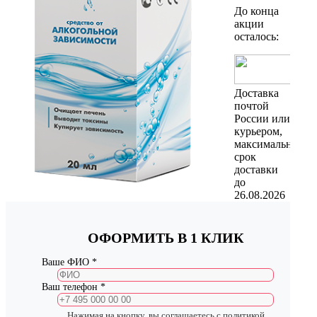
До конца
акции
осталось:
Доставка
почтой
России или
курьером,
максимальный
срок
доставки
до
26.08.2026
ОФОРМИТЬ В 1 КЛИК
Ваше ФИО *
Ваш телефон *
Нажимая на кнопку, вы соглашаетесь с
политикой