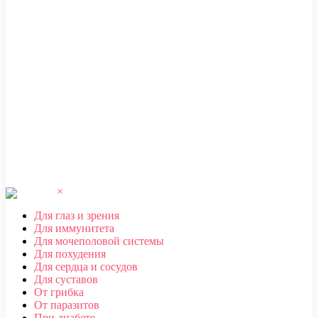
ЧЕБОКСАРЫ
,
ЧЕЛЯБИНСК
,
ЧЕРЕПОВЕЦ
,
ЧЕРКЕССК
,
ЧИТА
Ш
ШАХТЫ
Щ
ЩЕЛКОВО
Э
ЭЛЕКТРОСТАЛЬ
,
ЭЛИСТА
,
ЭНГЕЛЬС
Ю
ЮЖНО-САХАЛИНСК
Я
ЯКУТСК
,
ЯРОСЛАВЛЬ
×
Для глаз и зрения
Для иммунитета
Для мочеполовой системы
Для похудения
Для сердца и сосудов
Для суставов
От грибка
От паразитов
При диабете