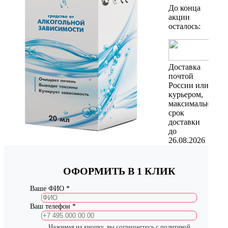
До конца
акции
осталось:
Доставка
почтой
России или
курьером,
максимальный
срок
доставки
до
26.08.2026
ОФОРМИТЬ В 1 КЛИК
Ваше ФИО *
Ваш телефон *
Нажимая на кнопку, вы соглашаетесь с
политикой