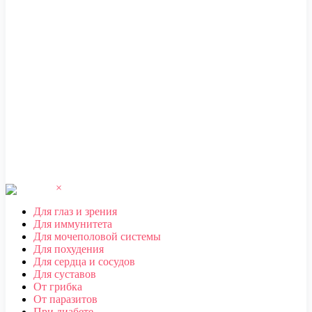
ЧЕБОКСАРЫ
,
ЧЕЛЯБИНСК
,
ЧЕРЕПОВЕЦ
,
ЧЕРКЕССК
,
ЧИТА
Ш
ШАХТЫ
Щ
ЩЕЛКОВО
Э
ЭЛЕКТРОСТАЛЬ
,
ЭЛИСТА
,
ЭНГЕЛЬС
Ю
ЮЖНО-САХАЛИНСК
Я
ЯКУТСК
,
ЯРОСЛАВЛЬ
×
Для глаз и зрения
Для иммунитета
Для мочеполовой системы
Для похудения
Для сердца и сосудов
Для суставов
От грибка
От паразитов
При диабете