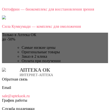
Оптофрин — биокомплекс для восстановления зрения
Сила Кумкумади — комплекс для омоложения
Только в Аптека ОК
до
-50%
Самые низкие цены
Оригинальные товары
Заказ в 2 клика
Оплата при получении
АПТЕКА ОК
ИНТЕРНЕТ-АПТЕКА
Обратная связь
Email
sale@aptekaok.ru
График работы
Служба поддержки