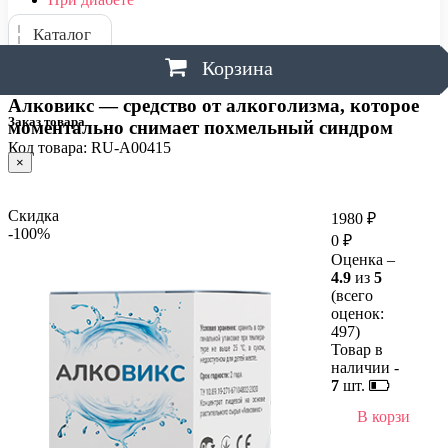
Каталог
Корзина
Алковикс — средство от алкоголизма, которое
Заказ товара
моментально снимает похмельный синдром
Код товара: RU-A00415
×
Скидка
1980 ₽
-100%
0 ₽
Оценка –
4.9
из
5
(всего
оценок:
497
)
Товар в
наличии -
7
шт.
В корзину