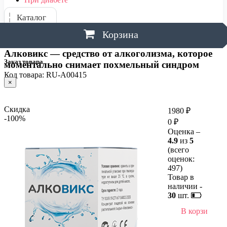
Каталог
Корзина
Алковикс — средство от алкоголизма, которое
Заказ товара
моментально снимает похмельный синдром
Код товара: RU-A00415
×
Скидка
1980 ₽
-100%
0 ₽
Оценка –
4.9
из
5
(всего
оценок:
497
)
Товар в
наличии -
30
шт.
В корзину