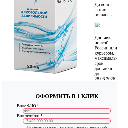
До конца
акции
осталось:
Доставка
почтой
России или
курьером,
максимальный
срок
доставки
до
28.08.2026
ОФОРМИТЬ В 1 КЛИК
Ваше ФИО *
Ваш телефон *
Нажимая на кнопку, вы соглашаетесь с
политикой