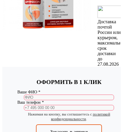
Доставка
почтой
России или
курьером,
максимальный
срок
доставки
до
27.08.2026
ОФОРМИТЬ В 1 КЛИК
Ваше ФИО *
Ваш телефон *
Нажимая на кнопку, вы соглашаетесь с
политикой
конфиденциальности
.
Заказать в аптеке