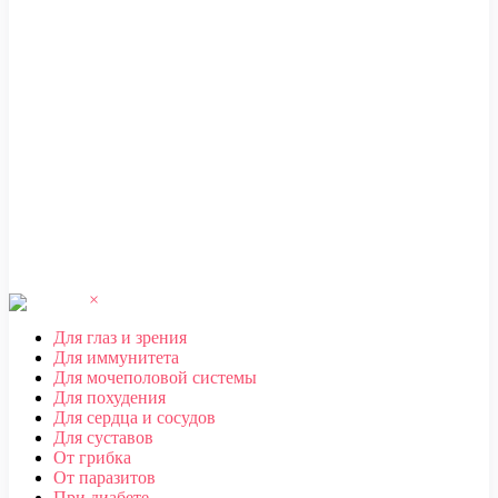
ЧЕБОКСАРЫ
,
ЧЕЛЯБИНСК
,
ЧЕРЕПОВЕЦ
,
ЧЕРКЕССК
,
ЧИТА
Ш
ШАХТЫ
Щ
ЩЕЛКОВО
Э
ЭЛЕКТРОСТАЛЬ
,
ЭЛИСТА
,
ЭНГЕЛЬС
Ю
ЮЖНО-САХАЛИНСК
Я
ЯКУТСК
,
ЯРОСЛАВЛЬ
×
Для глаз и зрения
Для иммунитета
Для мочеполовой системы
Для похудения
Для сердца и сосудов
Для суставов
От грибка
От паразитов
При диабете