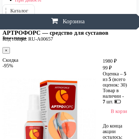
Каталог
Корзина
АРТРОФОРС — средство для суставов
Заказ товара
Код товара: RU-A00657
×
Скидка
1980 ₽
-95%
99 ₽
Оценка –
5
из
5
(всего
оценок:
30
)
Товар в
наличии -
7
шт.
В корзину
До конца
акции
осталось: