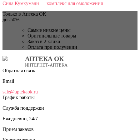
Сила Кумкумади — комплекс для омоложения
Только в Аптека ОК
до
-50%
Самые низкие цены
Оригинальные товары
Заказ в 2 клика
Оплата при получении
АПТЕКА ОК
ИНТЕРНЕТ-АПТЕКА
Обратная связь
Email
sale@aptekaok.ru
График работы
Служба поддержки
Ежедневно, 24/7
Прием заказов
Круглосуточно