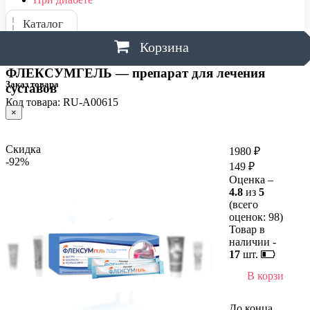
Каталог
Корзина
ФЛЕКСУМГЕЛЬ — препарат для лечения
Заказ товара
суставов
Код товара: RU-A00615
×
Скидка
1980 ₽
-92%
149 ₽
Оценка –
4.8
из
5
(всего
оценок:
98
)
Товар в
наличии -
17
шт.
В корзину
До конца