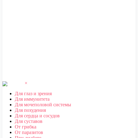
ЧЕБОКСАРЫ
,
ЧЕЛЯБИНСК
,
ЧЕРЕПОВЕЦ
,
ЧЕРКЕССК
,
ЧИТА
Ш
ШАХТЫ
Щ
ЩЕЛКОВО
Э
ЭЛЕКТРОСТАЛЬ
,
ЭЛИСТА
,
ЭНГЕЛЬС
Ю
ЮЖНО-САХАЛИНСК
Я
ЯКУТСК
,
ЯРОСЛАВЛЬ
×
Для глаз и зрения
Для иммунитета
Для мочеполовой системы
Для похудения
Для сердца и сосудов
Для суставов
От грибка
От паразитов
При диабете