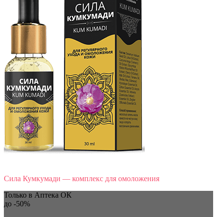
Сила Кумкумади — комплекс для омоложения
Только в Аптека ОК
до
-50%