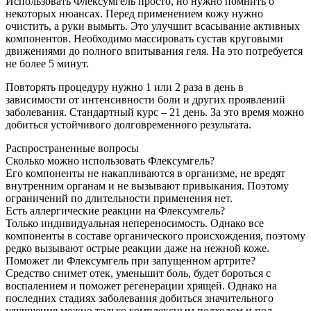
Использовать Флексумгель просто, но нужно помнить о
некоторых нюансах. Перед применением кожу нужно
очистить, а руки вымыть. Это улучшит всасывание активных
компонентов. Необходимо массировать сустав круговыми
движениями до полного впитывания геля. На это потребуется
не более 5 минут.
Повторять процедуру нужно 1 или 2 раза в день в
зависимости от интенсивности боли и других проявлений
заболевания. Стандартный курс – 21 день. За это время можно
добиться устойчивого долговременного результата.
Распространенные вопросы
Сколько можно использовать Флексумгель?
Его компоненты не накапливаются в организме, не вредят
внутренним органам и не вызывают привыкания. Поэтому
ограничений по длительности применения нет.
Есть аллергические реакции на Флексумгель?
Только индивидуальная непереносимость. Однако все
компоненты в составе органического происхождения, поэтому
редко вызывают острые реакции даже на нежной коже.
Поможет ли Флексумгель при запущенном артрите?
Средство снимет отек, уменьшит боль, будет бороться с
воспалением и поможет регенерации хрящей. Однако на
последних стадиях заболевания добиться значительного
улучшения можно только комплексным подходом и под