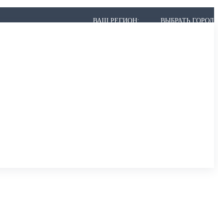
ВАШ РЕГИОН:
ВЫБРАТЬ ГОРОД
 МОЖЕТ НЕ БЫТЬ В СПИСКЕ, НО МЫ ВСЁ РАВНО ПРИВЕЗЁМ.
,
АРХАНГЕЛЬСК
,
АСТРАХАНЬ
,
АЧИНСК
К
,
БЕРЕЗНИКИ
,
БИЙСК
,
БЛАГОВЕЩЕНСК
,
БРАТСК
,
БРЯНСК
ИР
,
ВОЛГОГРАД
,
ВОЛГОДОНСК
,
ВОЛЖСКИЙ
,
ВОЛОГДА
,
ВОРОНЕЖ
ОДЕДОВО