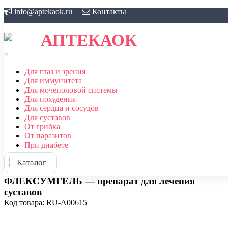
Skip
info@aptekaok.ru
Контакты
to
content
АПТЕКАОК
×
Для глаз и зрения
Для иммунитета
Для мочеполовой системы
Для похудения
Для сердца и сосудов
Для суставов
От грибка
От паразитов
При диабете
Каталог
ФЛЕКСУМГЕЛЬ — препарат для лечения
суставов
Код товара: RU-A00615