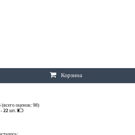
Ш
ШАХТЫ
Щ
ЩЕЛКОВО
Э
ЭЛЕКТРОСТАЛЬ
,
ЭЛИСТА
,
ЭНГЕЛЬС
Ю
ЮЖНО-САХАЛИНСК
Я
ЯКУТСК
,
ЯРОСЛАВЛЬ
Корзина
5
(всего оценок:
98
)
-
22
шт.
осталось: