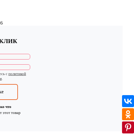
26
 КЛИК
есь с
политикой
и
.
ке
ко что
т
этот товар