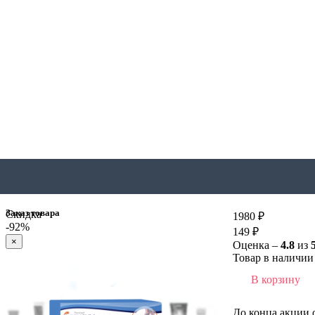
Заказ товара
Скидка
1980 ₽
-92%
149 ₽
×
Оценка –
4.8
из
Товар в наличии 
В корзину
До конца акции 