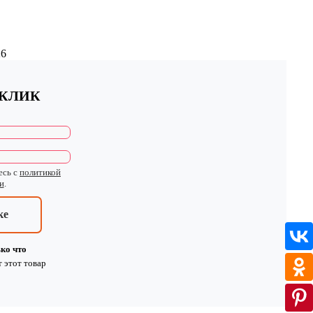
26
 КЛИК
есь с
политикой
и
.
ке
ко что
т
этот товар