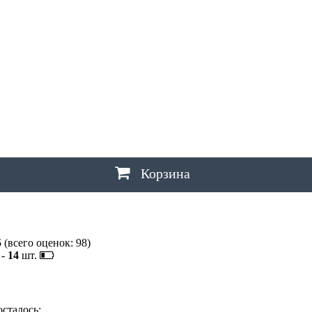
Ш
ШАХТЫ
Щ
ЩЕЛКОВО
Э
ЭЛЕКТРОСТАЛЬ
,
ЭЛИСТА
,
ЭНГЕЛЬС
Ю
ЮЖНО-САХАЛИНСК
Я
ЯКУТСК
,
ЯРОСЛАВЛЬ
Корзина
5
(всего оценок:
98
)
-
14
шт.
осталось: