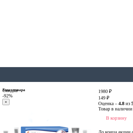
Заказ товара
Скидка
1980 ₽
-92%
149 ₽
×
Оценка –
4.8
из
Товар в наличии 
В корзину
До конца акции 