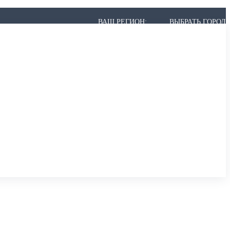
ВАШ РЕГИОН:
ВЫБРАТЬ ГОРОД
 МОЖЕТ НЕ БЫТЬ В СПИСКЕ, НО МЫ ВСЁ РАВНО ПРИВЕЗЁМ.
,
АРХАНГЕЛЬСК
,
АСТРАХАНЬ
,
АЧИНСК
К
,
БЕРЕЗНИКИ
,
БИЙСК
,
БЛАГОВЕЩЕНСК
,
БРАТСК
,
БРЯНСК
ИР
,
ВОЛГОГРАД
,
ВОЛГОДОНСК
,
ВОЛЖСКИЙ
,
ВОЛОГДА
,
ВОРОНЕЖ
ОДЕДОВО