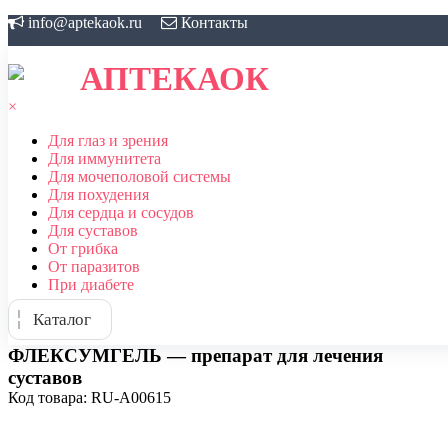
Skip
info@aptekaok.ru
Контакты
to
content
АПТЕКАОК
×
Для глаз и зрения
Для иммунитета
Для мочеполовой системы
Для похудения
Для сердца и сосудов
Для суставов
От грибка
От паразитов
При диабете
Каталог
ФЛЕКСУМГЕЛЬ — препарат для лечения
суставов
Код товара: RU-A00615