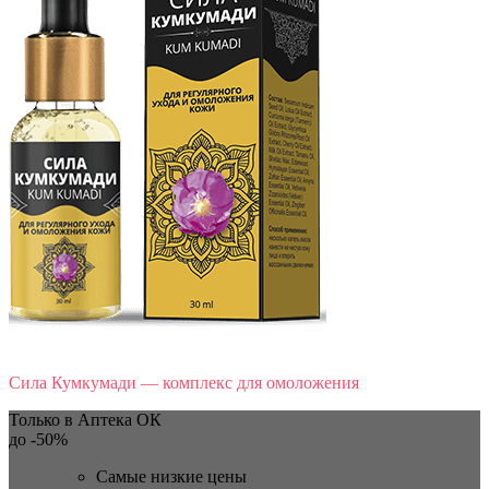
Сила Кумкумади — комплекс для омоложения
Только в Аптека ОК
до
-50%
Самые низкие цены