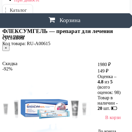
Каталог
Корзина
ФЛЕКСУМГЕЛЬ — препарат для лечения
Заказ товара
суставов
Код товара: RU-A00615
×
Скидка
1980 ₽
-92%
149 ₽
Оценка –
4.8
из
5
(всего
оценок:
98
)
Товар в
наличии -
20
шт.
В корзину
До конца