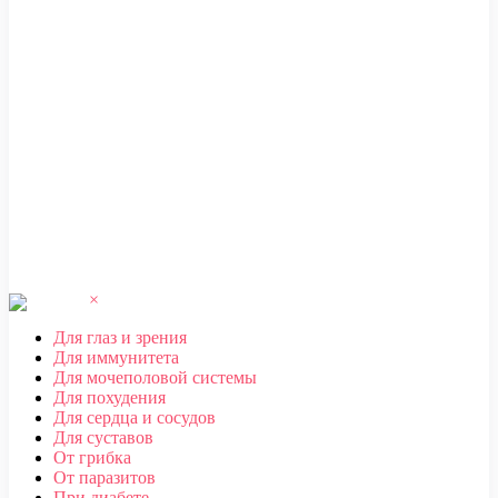
ЧЕБОКСАРЫ
,
ЧЕЛЯБИНСК
,
ЧЕРЕПОВЕЦ
,
ЧЕРКЕССК
,
ЧИТА
Ш
ШАХТЫ
Щ
ЩЕЛКОВО
Э
ЭЛЕКТРОСТАЛЬ
,
ЭЛИСТА
,
ЭНГЕЛЬС
Ю
ЮЖНО-САХАЛИНСК
Я
ЯКУТСК
,
ЯРОСЛАВЛЬ
×
Для глаз и зрения
Для иммунитета
Для мочеполовой системы
Для похудения
Для сердца и сосудов
Для суставов
От грибка
От паразитов
При диабете