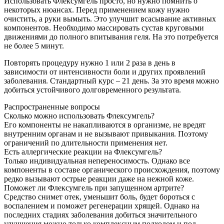
Использовать Флексумгель просто, но нужно помнить о
некоторых нюансах. Перед применением кожу нужно
очистить, а руки вымыть. Это улучшит всасывание активных
компонентов. Необходимо массировать сустав круговыми
движениями до полного впитывания геля. На это потребуется
не более 5 минут.
Повторять процедуру нужно 1 или 2 раза в день в
зависимости от интенсивности боли и других проявлений
заболевания. Стандартный курс – 21 день. За это время можно
добиться устойчивого долговременного результата.
Распространенные вопросы
Сколько можно использовать Флексумгель?
Его компоненты не накапливаются в организме, не вредят
внутренним органам и не вызывают привыкания. Поэтому
ограничений по длительности применения нет.
Есть аллергические реакции на Флексумгель?
Только индивидуальная непереносимость. Однако все
компоненты в составе органического происхождения, поэтому
редко вызывают острые реакции даже на нежной коже.
Поможет ли Флексумгель при запущенном артрите?
Средство снимет отек, уменьшит боль, будет бороться с
воспалением и поможет регенерации хрящей. Однако на
последних стадиях заболевания добиться значительного
улучшения можно только комплексным подходом и под