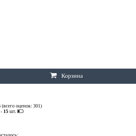
Ш
ШАХТЫ
Щ
ЩЕЛКОВО
Э
ЭЛЕКТРОСТАЛЬ
,
ЭЛИСТА
,
ЭНГЕЛЬС
Ю
ЮЖНО-САХАЛИНСК
Я
ЯКУТСК
,
ЯРОСЛАВЛЬ
Корзина
5
(всего оценок:
301
)
-
15
шт.
осталось: