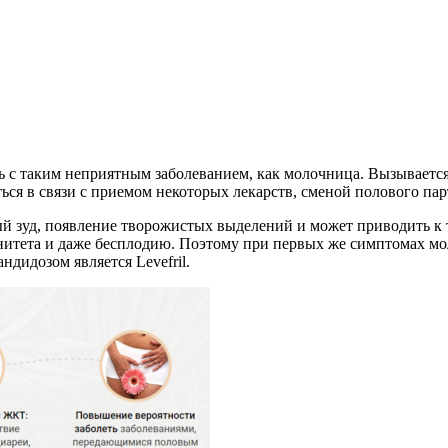
ь с таким неприятным заболеванием, как молочница. Вызываетс
ся в связи с приемом некоторых лекарств, сменой полового па
 зуд, появление творожистых выделений и может приводить к 
итета и даже бесплодию. Поэтому при первых же симптомах мо
дидозом является Levefril.