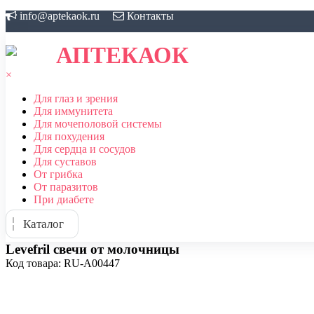
Skip
info@aptekaok.ru
Контакты
to
content
АПТЕКАОК
×
Для глаз и зрения
Для иммунитета
Для мочеполовой системы
Для похудения
Для сердца и сосудов
Для суставов
От грибка
От паразитов
При диабете
Каталог
Levefril свечи от молочницы
Код товара: RU-A00447