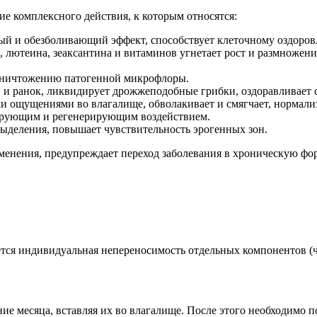
е комплексного действия, к которым относятся:
й и обезболивающий эффект, способствует клеточному оздоро
, лютеина, зеаксантина и витаминов угнетает рост и размножен
 уничтожению патогенной микрофлоры.
 и ранок, ликвидирует дрожжеподобные грибки, оздоравливает с
ми ощущениями во влагалище, обволакивает и смягчает, нормали
ирующим и регенерирующим воздействием.
выделения, повышает чувствительность эрогенных зон.
менения, предупреждает переход заболевания в хроническую фо
я индивидуальная непереносимость отдельных компонентов (что
ие месяца, вставляя их во влагалище. После этого необходимо п