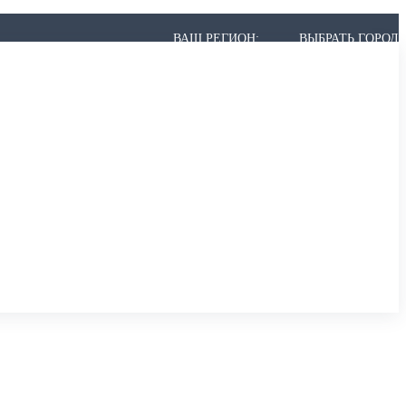
ВАШ РЕГИОН:
ВЫБРАТЬ ГОРОД
 МОЖЕТ НЕ БЫТЬ В СПИСКЕ, НО МЫ ВСЁ РАВНО ПРИВЕЗЁМ.
,
АРХАНГЕЛЬСК
,
АСТРАХАНЬ
,
АЧИНСК
К
,
БЕРЕЗНИКИ
,
БИЙСК
,
БЛАГОВЕЩЕНСК
,
БРАТСК
,
БРЯНСК
ИР
,
ВОЛГОГРАД
,
ВОЛГОДОНСК
,
ВОЛЖСКИЙ
,
ВОЛОГДА
,
ВОРОНЕЖ
ОДЕДОВО