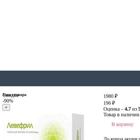
Заказ товара
Скидка
1980 ₽
-90%
196 ₽
×
Оценка –
4.7
из
Товар в наличии 
В корзину
До конца акции 