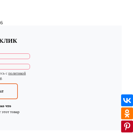
26
 КЛИК
есь с
политикой
и
.
ке
ко что
т
этот товар