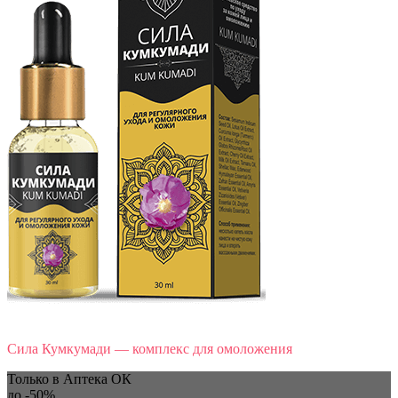
Сила Кумкумади — комплекс для омоложения
Только в Аптека ОК
до
-50%