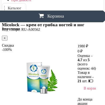
Каталог
Корзина
Micolock — крем от грибка ногтей и ног
Заказ товара
Код товара: RU-A00562
×
Скидка
1980 ₽
-100%
0 ₽
Оценка –
4.7
из
5
(всего
оценок:
44
)
Товар в
наличии -
21
шт.
В корзину
До конца
акции