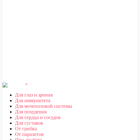
ЧЕБОКСАРЫ
,
ЧЕЛЯБИНСК
,
ЧЕРЕПОВЕЦ
,
ЧЕРКЕССК
,
ЧИТА
Ш
ШАХТЫ
Щ
ЩЕЛКОВО
Э
ЭЛЕКТРОСТАЛЬ
,
ЭЛИСТА
,
ЭНГЕЛЬС
Ю
ЮЖНО-САХАЛИНСК
Я
ЯКУТСК
,
ЯРОСЛАВЛЬ
×
Для глаз и зрения
Для иммунитета
Для мочеполовой системы
Для похудения
Для сердца и сосудов
Для суставов
От грибка
От паразитов
При диабете