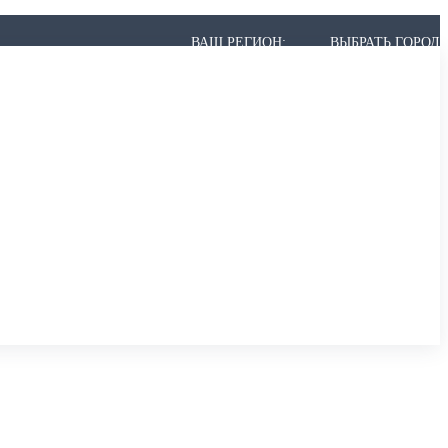
ВАШ РЕГИОН:
ВЫБРАТЬ ГОРОД
 МОЖЕТ НЕ БЫТЬ В СПИСКЕ, НО МЫ ВСЁ РАВНО ПРИВЕЗЁМ.
,
АРХАНГЕЛЬСК
,
АСТРАХАНЬ
,
АЧИНСК
К
,
БЕРЕЗНИКИ
,
БИЙСК
,
БЛАГОВЕЩЕНСК
,
БРАТСК
,
БРЯНСК
ИР
,
ВОЛГОГРАД
,
ВОЛГОДОНСК
,
ВОЛЖСКИЙ
,
ВОЛОГДА
,
ВОРОНЕЖ
ОДЕДОВО