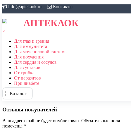
Skip
info@aptekaok.ru
Контакты
to
content
АПТЕКАОК
×
Для глаз и зрения
Для иммунитета
Для мочеполовой системы
Для похудения
Для сердца и сосудов
Для суставов
От грибка
От паразитов
При диабете
Каталог
Отзывы покупателей
Ваш адрес email не будет опубликован.
Обязательные поля
помечены
*