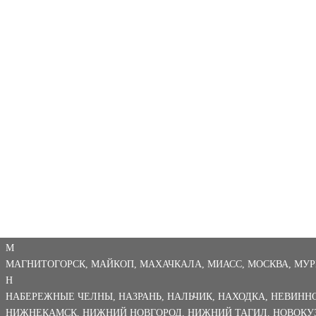
ЕКАТЕРИНБУРГ
,
ЕЛЕЦ
,
ЕССЕНТУКИ
Ж
ЖЕЛЕЗНОДОРОЖНЫЙ
,
ЖУКОВСКИЙ
З
ЗЛАТОУСТ
И
ИВАНОВО
,
ИЖЕВСК
,
ИРКУТСК
Й
ЙОШКАР-ОЛА
К
КАЗАНЬ
,
КАЛИНИНГРАД
,
КАЛУГА
,
КАМЕНСК-УРАЛЬСКИЙ
,
КАМ
КОВРОВ
,
КОЛОМНА
,
КОМСОМОЛЬСК-НА-АМУРЕ
,
КОПЕЙСК
,
КОР
КРЫМСК
,
КУРГАН
,
КУРСК
,
КЫЗЫЛ
Л
ЛИПЕЦК
,
ЛЮБЕРЦЫ
М
МАГНИТОГОРСК
,
МАЙКОП
,
МАХАЧКАЛА
,
МИАСС
,
МОСКВА
,
МУР
Н
НАБЕРЕЖНЫЕ ЧЕЛНЫ
,
НАЗРАНЬ
,
НАЛЬЧИК
,
НАХОДКА
,
НЕВИНН
НИЖНЕКАМСК
,
НИЖНИЙ НОВГОРОД
,
НИЖНИЙ ТАГИЛ
,
НОВОКУ