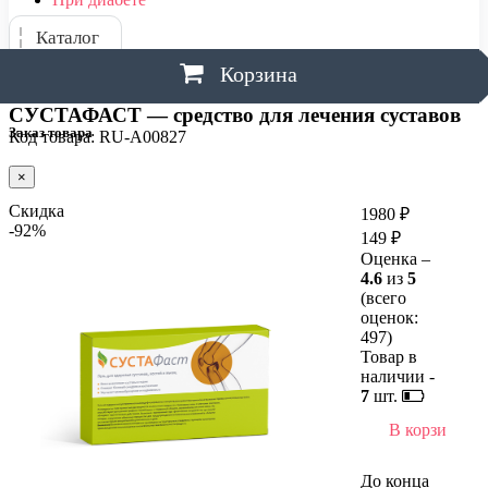
Каталог
Корзина
СУСТАФАСТ — средство для лечения суставов
Заказ товара
Код товара: RU-A00827
×
Скидка
1980 ₽
-92%
149 ₽
Оценка –
4.6
из
5
(всего
оценок:
497
)
Товар в
наличии -
7
шт.
В корзину
До конца