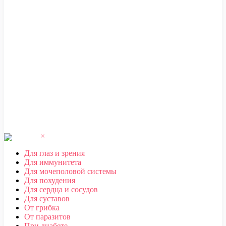
ЧЕБОКСАРЫ
,
ЧЕЛЯБИНСК
,
ЧЕРЕПОВЕЦ
,
ЧЕРКЕССК
,
ЧИТА
Ш
ШАХТЫ
Щ
ЩЕЛКОВО
Э
ЭЛЕКТРОСТАЛЬ
,
ЭЛИСТА
,
ЭНГЕЛЬС
Ю
ЮЖНО-САХАЛИНСК
Я
ЯКУТСК
,
ЯРОСЛАВЛЬ
×
Для глаз и зрения
Для иммунитета
Для мочеполовой системы
Для похудения
Для сердца и сосудов
Для суставов
От грибка
От паразитов
При диабете