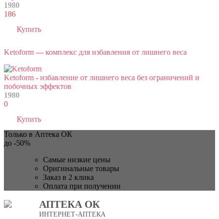
1980
186
Купить
Ketoform — комплекс для избавления от лишнего веса
Ketoform - избавление от лишнего веса без ограничений и
побочных эффектов
1980
0
Купить
Только в Аптека ОК
до
-50%
Самые низкие цены
Оригинальные товары
Заказ в 2 клика
Оплата при получении
АПТЕКА ОК
ИНТЕРНЕТ-АПТЕКА