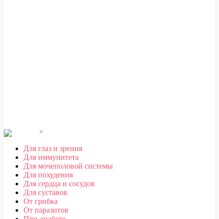
ЧЕБОКСАРЫ
,
ЧЕЛЯБИНСК
,
ЧЕРЕПОВЕЦ
,
ЧЕРКЕССК
,
ЧИТА
Ш
ШАХТЫ
Щ
ЩЕЛКОВО
Э
ЭЛЕКТРОСТАЛЬ
,
ЭЛИСТА
,
ЭНГЕЛЬС
Ю
ЮЖНО-САХАЛИНСК
Я
ЯКУТСК
,
ЯРОСЛАВЛЬ
×
Для глаз и зрения
Для иммунитета
Для мочеполовой системы
Для похудения
Для сердца и сосудов
Для суставов
От грибка
От паразитов
При диабете