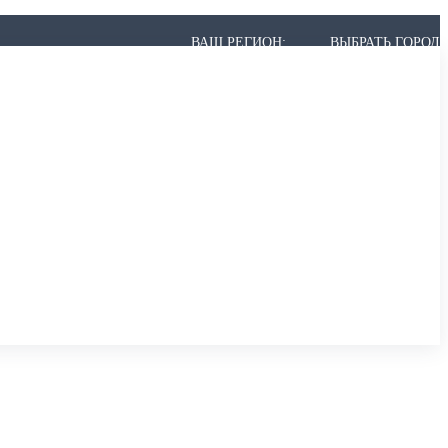
ВАШ РЕГИОН:
ВЫБРАТЬ ГОРОД
 МОЖЕТ НЕ БЫТЬ В СПИСКЕ, НО МЫ ВСЁ РАВНО ПРИВЕЗЁМ.
,
АРХАНГЕЛЬСК
,
АСТРАХАНЬ
,
АЧИНСК
К
,
БЕРЕЗНИКИ
,
БИЙСК
,
БЛАГОВЕЩЕНСК
,
БРАТСК
,
БРЯНСК
ИР
,
ВОЛГОГРАД
,
ВОЛГОДОНСК
,
ВОЛЖСКИЙ
,
ВОЛОГДА
,
ВОРОНЕЖ
ОДЕДОВО