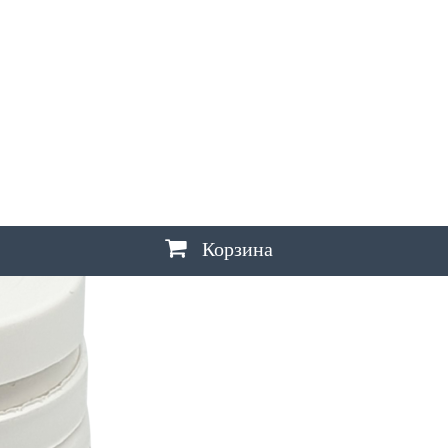
Ш
ШАХТЫ
Щ
ЩЕЛКОВО
Э
ЭЛЕКТРОСТАЛЬ
,
ЭЛИСТА
,
ЭНГЕЛЬС
Ю
ЮЖНО-САХАЛИНСК
Я
ЯКУТСК
,
ЯРОСЛАВЛЬ
Корзина