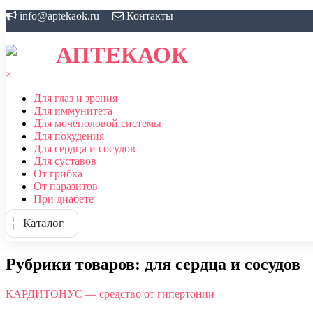
Skip
info@aptekaok.ru
Контакты
to
content
АПТЕКАОК
×
Для глаз и зрения
Для иммунитета
Для мочеполовой системы
Для похудения
Для сердца и сосудов
Для суставов
От грибка
От паразитов
При диабете
Каталог
Рубрики товаров:
для сердца и сосудов
КАРДИТОНУС — средство от гипертонии