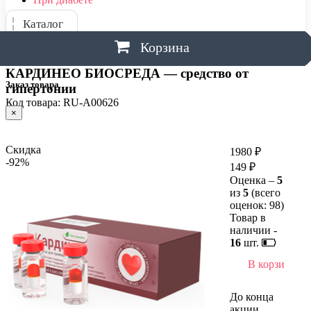
Каталог
Корзина
КАРДИНЕО БИОСРЕДА — средство от
Заказ товара
гипертонии
Код товара: RU-A00626
×
Скидка
1980 ₽
-92%
149 ₽
Оценка –
5
из
5
(всего
оценок:
98
)
Товар в
наличии -
16
шт.
В корзину
До конца
акции