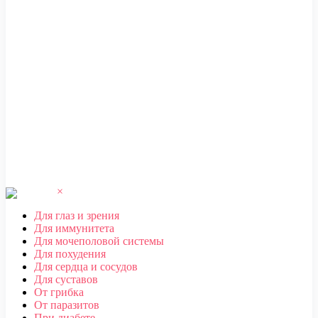
ЧЕБОКСАРЫ
,
ЧЕЛЯБИНСК
,
ЧЕРЕПОВЕЦ
,
ЧЕРКЕССК
,
ЧИТА
Ш
ШАХТЫ
Щ
ЩЕЛКОВО
Э
ЭЛЕКТРОСТАЛЬ
,
ЭЛИСТА
,
ЭНГЕЛЬС
Ю
ЮЖНО-САХАЛИНСК
Я
ЯКУТСК
,
ЯРОСЛАВЛЬ
×
Для глаз и зрения
Для иммунитета
Для мочеполовой системы
Для похудения
Для сердца и сосудов
Для суставов
От грибка
От паразитов
При диабете