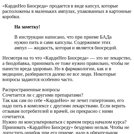
«КардиНео Биосреда» продается в виде капсул, которые
расположены в маленьких ампулах, упакованных в картонные
коробки.
На заметку!
В инструкции написано, что при приеме БАДа
нужно пить и сами капсулы. Содержимое этих
ампул — жидкость, которая и является биосредой.
Несмотря на то что «КардиНео Биосреда» — это не лекарство,
а биодобавка, принимать ее тоже нужно правильно, чтобы не
нанести вреда здоровью. Но в фармакологии, как и в
медицине, разбираются далеко не все люди. Некоторые
вопросы задаются особенно часто.
Распространенные вопросы
Сочетается ли с другими препаратами?
Так как сам по себе «КардиНео» не лечит гипертонию, его
надо пить в комплексе с другими лекарствами. Если верить
отзывам потребителей и врачей, он прекрасно с ними
сочетается.
Нужно ли консультироваться с врачом перед началом курса?
Принимать «КардиНео Биосреду» бездумно нельзя. Чтобы не
допустить ошибок при его приеме, надо в обязательном