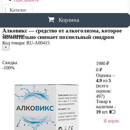
Каталог
Корзина
Алковикс — средство от алкоголизма, которое
Заказ товара
моментально снимает похмельный синдром
Код товара: RU-A00415
×
Скидка
1980 ₽
-100%
0 ₽
Оценка –
4.9
из
5
(всего
оценок:
497
)
Товар в
наличии -
19
шт.
В корзину