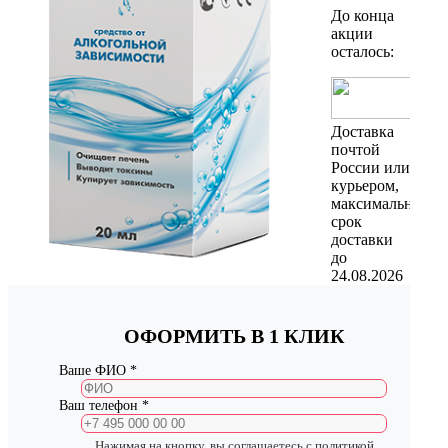
До конца
акции
осталось:
Доставка
почтой
России или
курьером,
максимальный
срок
доставки
до
24.08.2026
ОФОРМИТЬ В 1 КЛИК
Ваше ФИО *
Ваш телефон *
Нажимая на кнопку, вы соглашаетесь с
политикой