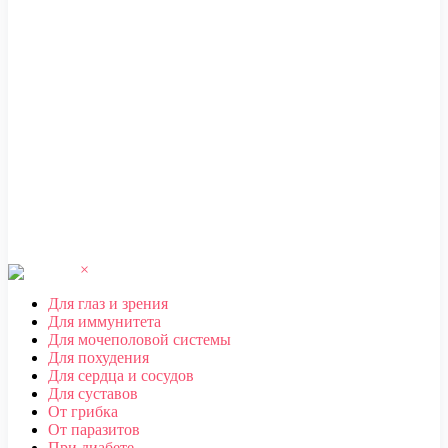
ЧЕБОКСАРЫ
,
ЧЕЛЯБИНСК
,
ЧЕРЕПОВЕЦ
,
ЧЕРКЕССК
,
ЧИТА
Ш
ШАХТЫ
Щ
ЩЕЛКОВО
Э
ЭЛЕКТРОСТАЛЬ
,
ЭЛИСТА
,
ЭНГЕЛЬС
Ю
ЮЖНО-САХАЛИНСК
Я
ЯКУТСК
,
ЯРОСЛАВЛЬ
×
Для глаз и зрения
Для иммунитета
Для мочеполовой системы
Для похудения
Для сердца и сосудов
Для суставов
От грибка
От паразитов
При диабете