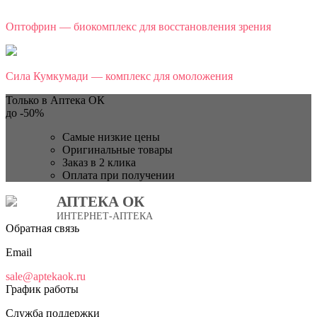
Оптофрин — биокомплекс для восстановления зрения
Сила Кумкумади — комплекс для омоложения
Только в Аптека ОК
до
-50%
Самые низкие цены
Оригинальные товары
Заказ в 2 клика
Оплата при получении
АПТЕКА ОК
ИНТЕРНЕТ-АПТЕКА
Обратная связь
Email
sale@aptekaok.ru
График работы
Служба поддержки