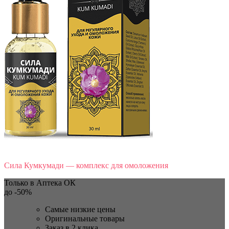
Сила Кумкумади — комплекс для омоложения
Только в Аптека ОК
до
-50%
Самые низкие цены
Оригинальные товары
Заказ в 2 клика