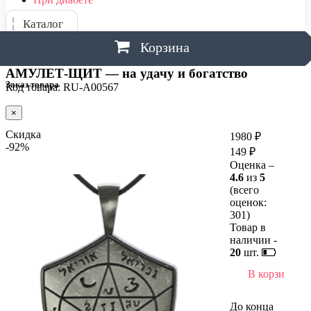
Каталог
Корзина
АМУЛЕТ-ЩИТ — на удачу и богатство
Заказ товара
Код товара: RU-A00567
×
Скидка
1980 ₽
-92%
149 ₽
Оценка –
4.6
из
5
(всего
оценок:
301
)
Товар в
наличии -
20
шт.
В корзину
До конца