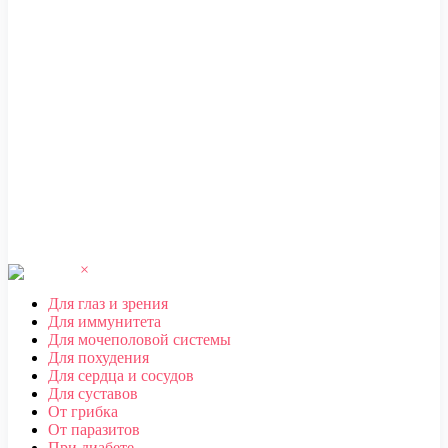
ЧЕБОКСАРЫ
,
ЧЕЛЯБИНСК
,
ЧЕРЕПОВЕЦ
,
ЧЕРКЕССК
,
ЧИТА
Ш
ШАХТЫ
Щ
ЩЕЛКОВО
Э
ЭЛЕКТРОСТАЛЬ
,
ЭЛИСТА
,
ЭНГЕЛЬС
Ю
ЮЖНО-САХАЛИНСК
Я
ЯКУТСК
,
ЯРОСЛАВЛЬ
×
Для глаз и зрения
Для иммунитета
Для мочеполовой системы
Для похудения
Для сердца и сосудов
Для суставов
От грибка
От паразитов
При диабете