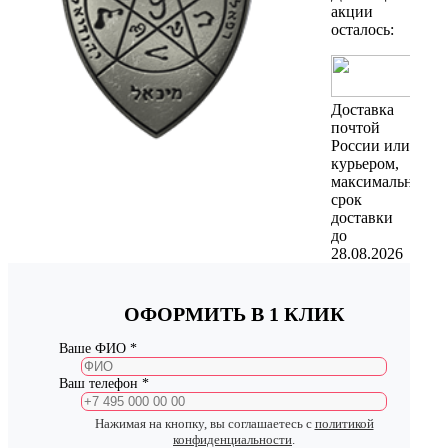
акции
осталось:
Доставка
почтой
России или
курьером,
максимальный
срок
доставки
до
28.08.2026
ОФОРМИТЬ В 1 КЛИК
Ваше ФИО *
Ваш телефон *
Нажимая на кнопку, вы соглашаетесь с
политикой
конфиденциальности
.