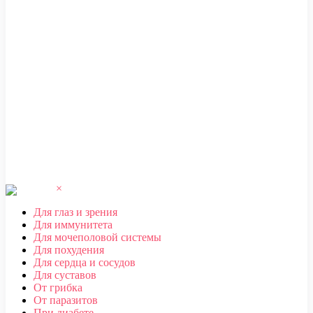
ЧЕБОКСАРЫ
,
ЧЕЛЯБИНСК
,
ЧЕРЕПОВЕЦ
,
ЧЕРКЕССК
,
ЧИТА
Ш
ШАХТЫ
Щ
ЩЕЛКОВО
Э
ЭЛЕКТРОСТАЛЬ
,
ЭЛИСТА
,
ЭНГЕЛЬС
Ю
ЮЖНО-САХАЛИНСК
Я
ЯКУТСК
,
ЯРОСЛАВЛЬ
×
Для глаз и зрения
Для иммунитета
Для мочеполовой системы
Для похудения
Для сердца и сосудов
Для суставов
От грибка
От паразитов
При диабете