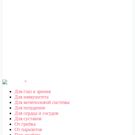
ЧЕБОКСАРЫ
,
ЧЕЛЯБИНСК
,
ЧЕРЕПОВЕЦ
,
ЧЕРКЕССК
,
ЧИТА
Ш
ШАХТЫ
Щ
ЩЕЛКОВО
Э
ЭЛЕКТРОСТАЛЬ
,
ЭЛИСТА
,
ЭНГЕЛЬС
Ю
ЮЖНО-САХАЛИНСК
Я
ЯКУТСК
,
ЯРОСЛАВЛЬ
×
Для глаз и зрения
Для иммунитета
Для мочеполовой системы
Для похудения
Для сердца и сосудов
Для суставов
От грибка
От паразитов
При диабете