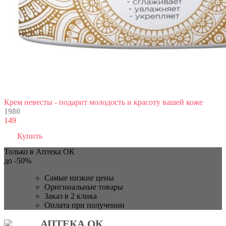
Крем невесты - подарит молодость и красоту вашей коже
1980
149
Купить
Только в Аптека ОК
до
-50%
Самые низкие цены
Оригинальные товары
Заказ в 2 клика
Оплата при получении
АПТЕКА ОК