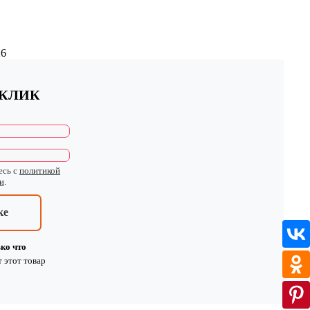
26
 КЛИК
есь с
политикой
и
.
ке
ко что
т
этот товар