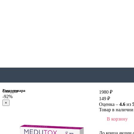
Заказ товара
Скидка
1980 ₽
-92%
149 ₽
×
Оценка –
4.6
из
Товар в наличии 
В корзину
До конца акции 