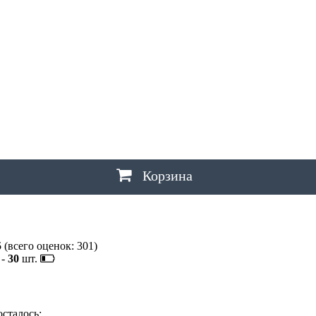
Ш
ШАХТЫ
Щ
ЩЕЛКОВО
Э
ЭЛЕКТРОСТАЛЬ
,
ЭЛИСТА
,
ЭНГЕЛЬС
Ю
ЮЖНО-САХАЛИНСК
Я
ЯКУТСК
,
ЯРОСЛАВЛЬ
Корзина
5
(всего оценок:
301
)
-
30
шт.
осталось: