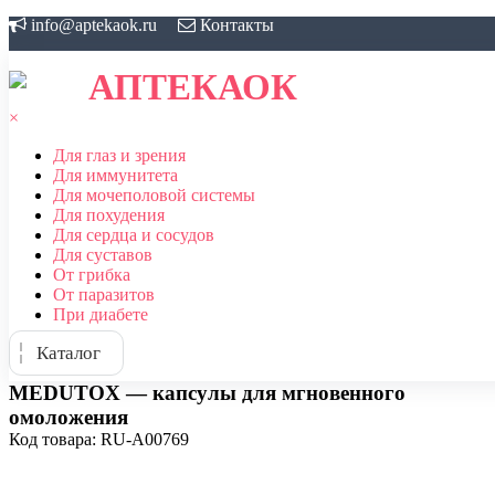
Skip
info@aptekaok.ru
Контакты
to
content
АПТЕКАОК
×
Для глаз и зрения
Для иммунитета
Для мочеполовой системы
Для похудения
Для сердца и сосудов
Для суставов
От грибка
От паразитов
При диабете
Каталог
MEDUTOX — капсулы для мгновенного
омоложения
Код товара: RU-A00769