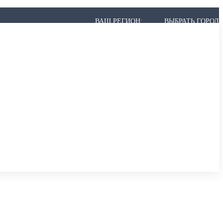
ВАШ РЕГИОН:
ВЫБРАТЬ ГОРОД
 МОЖЕТ НЕ БЫТЬ В СПИСКЕ, НО МЫ ВСЁ РАВНО ПРИВЕЗЁМ.
,
АРХАНГЕЛЬСК
,
АСТРАХАНЬ
,
АЧИНСК
К
,
БЕРЕЗНИКИ
,
БИЙСК
,
БЛАГОВЕЩЕНСК
,
БРАТСК
,
БРЯНСК
ИР
,
ВОЛГОГРАД
,
ВОЛГОДОНСК
,
ВОЛЖСКИЙ
,
ВОЛОГДА
,
ВОРОНЕЖ
ОДЕДОВО