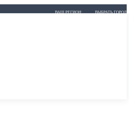
ВАШ РЕГИОН:
ВЫБРАТЬ ГОРОД
 МОЖЕТ НЕ БЫТЬ В СПИСКЕ, НО МЫ ВСЁ РАВНО ПРИВЕЗЁМ.
,
АРХАНГЕЛЬСК
,
АСТРАХАНЬ
,
АЧИНСК
К
,
БЕРЕЗНИКИ
,
БИЙСК
,
БЛАГОВЕЩЕНСК
,
БРАТСК
,
БРЯНСК
ИР
,
ВОЛГОГРАД
,
ВОЛГОДОНСК
,
ВОЛЖСКИЙ
,
ВОЛОГДА
,
ВОРОНЕЖ
ОДЕДОВО