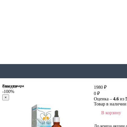
Заказ товара
Скидка
1980 ₽
-100%
0 ₽
×
Оценка –
4.6
из
Товар в наличии 
В корзину
До конца акции 