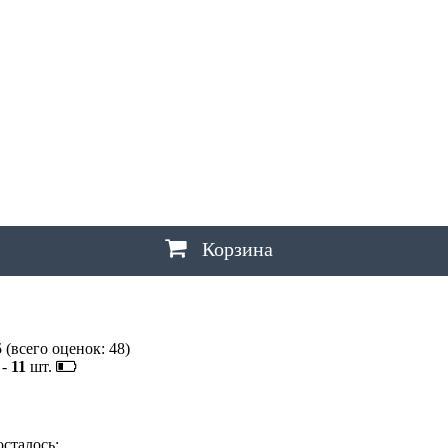
Ш
ШАХТЫ
Щ
ЩЕЛКОВО
Э
ЭЛЕКТРОСТАЛЬ
,
ЭЛИСТА
,
ЭНГЕЛЬС
Ю
ЮЖНО-САХАЛИНСК
Я
ЯКУТСК
,
ЯРОСЛАВЛЬ
Корзина
5
(всего оценок:
48
)
-
11
шт.
осталось: