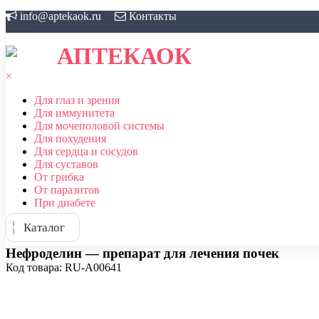
Skip
info@aptekaok.ru
Контакты
to
content
АПТЕКАОК
×
Для глаз и зрения
Для иммунитета
Для мочеполовой системы
Для похудения
Для сердца и сосудов
Для суставов
От грибка
От паразитов
При диабете
Каталог
Нефроделин — препарат для лечения почек
Код товара: RU-A00641