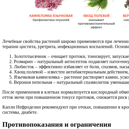
Лечебные свойства растений широко применяются при лечении
терапии цистита, уретрита, инфекционных воспалений. Основ
Золототысячник – очищает протоки, тонизирует, запуска
Розмарин – натуральный антисептик подавляет патогенн
Любисток – эффективно избавляет от боли, спазмов, на
Хвощ полевой – известен антибактериальным действием
Язычковая камнеломка – растение растворяет камни, уско
Верония пепельная – натуральный спазмолитик уменьшае
После применения в клетках нормализуется кислородный обмен
отток мочи при повышенном тонусе протоков, снижается риск 
Капли Нефроделин рекомендуют при отеках, повышении в крови
системы, диабете.
Противопоказания и ограничения