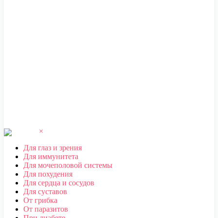
ЧЕБОКСАРЫ
,
ЧЕЛЯБИНСК
,
ЧЕРЕПОВЕЦ
,
ЧЕРКЕССК
,
ЧИТА
Ш
ШАХТЫ
Щ
ЩЕЛКОВО
Э
ЭЛЕКТРОСТАЛЬ
,
ЭЛИСТА
,
ЭНГЕЛЬС
Ю
ЮЖНО-САХАЛИНСК
Я
ЯКУТСК
,
ЯРОСЛАВЛЬ
×
Для глаз и зрения
Для иммунитета
Для мочеполовой системы
Для похудения
Для сердца и сосудов
Для суставов
От грибка
От паразитов
При диабете