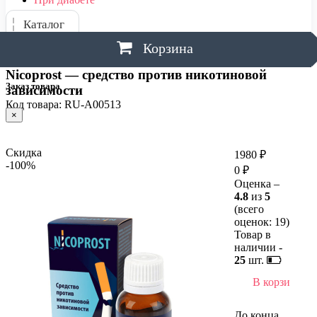
Каталог
Корзина
Nicoprost — средство против никотиновой
Заказ товара
зависимости
Код товара: RU-A00513
×
Скидка
1980 ₽
-100%
0 ₽
Оценка –
4.8
из
5
(всего
оценок:
19
)
Товар в
наличии -
25
шт.
В корзину
До конца