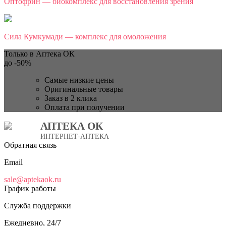
Оптофрин — биокомплекс для восстановления зрения
Сила Кумкумади — комплекс для омоложения
Только в Аптека ОК
до
-50%
Самые низкие цены
Оригинальные товары
Заказ в 2 клика
Оплата при получении
АПТЕКА ОК
ИНТЕРНЕТ-АПТЕКА
Обратная связь
Email
sale@aptekaok.ru
График работы
Служба поддержки
Ежедневно, 24/7