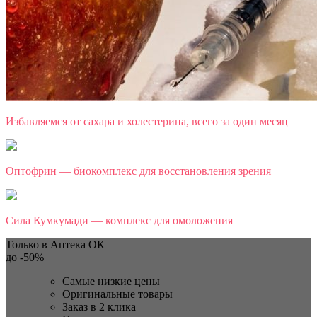
Избавляемся от сахара и холестерина, всего за один месяц
Оптофрин — биокомплекс для восстановления зрения
Сила Кумкумади — комплекс для омоложения
Только в Аптека ОК
до
-50%
Самые низкие цены
Оригинальные товары
Заказ в 2 клика