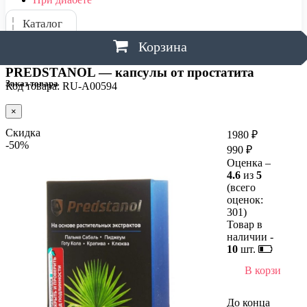
Каталог
Корзина
PREDSTANOL — капсулы от простатита
Заказ товара
Код товара: RU-A00594
×
Скидка
1980 ₽
-50%
990 ₽
Оценка –
4.6
из
5
(всего
оценок:
301
)
Товар в
наличии -
10
шт.
В корзину
До конца