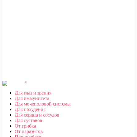
ЧЕБОКСАРЫ
,
ЧЕЛЯБИНСК
,
ЧЕРЕПОВЕЦ
,
ЧЕРКЕССК
,
ЧИТА
Ш
ШАХТЫ
Щ
ЩЕЛКОВО
Э
ЭЛЕКТРОСТАЛЬ
,
ЭЛИСТА
,
ЭНГЕЛЬС
Ю
ЮЖНО-САХАЛИНСК
Я
ЯКУТСК
,
ЯРОСЛАВЛЬ
×
Для глаз и зрения
Для иммунитета
Для мочеполовой системы
Для похудения
Для сердца и сосудов
Для суставов
От грибка
От паразитов
При диабете