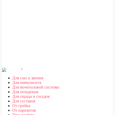
ЧЕБОКСАРЫ
,
ЧЕЛЯБИНСК
,
ЧЕРЕПОВЕЦ
,
ЧЕРКЕССК
,
ЧИТА
Ш
ШАХТЫ
Щ
ЩЕЛКОВО
Э
ЭЛЕКТРОСТАЛЬ
,
ЭЛИСТА
,
ЭНГЕЛЬС
Ю
ЮЖНО-САХАЛИНСК
Я
ЯКУТСК
,
ЯРОСЛАВЛЬ
×
Для глаз и зрения
Для иммунитета
Для мочеполовой системы
Для похудения
Для сердца и сосудов
Для суставов
От грибка
От паразитов
При диабете