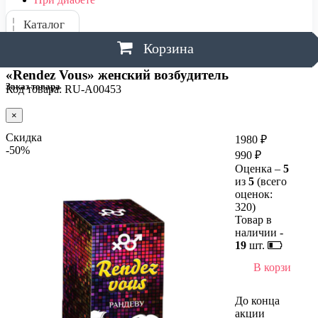
Каталог
Корзина
«Rendez Vous» женский возбудитель
Заказ товара
Код товара: RU-A00453
×
Скидка
1980 ₽
-50%
990 ₽
Оценка –
5
из
5
(всего
оценок:
320
)
Товар в
наличии -
19
шт.
В корзину
До конца
акции