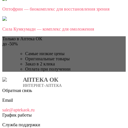
Оптофрин — биокомплекс для восстановления зрения
Сила Кумкумади — комплекс для омоложения
Только в Аптека ОК
до
-50%
Самые низкие цены
Оригинальные товары
Заказ в 2 клика
Оплата при получении
АПТЕКА ОК
ИНТЕРНЕТ-АПТЕКА
Обратная связь
Email
sale@aptekaok.ru
График работы
Служба поддержки