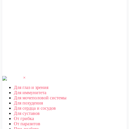
ЧЕБОКСАРЫ
,
ЧЕЛЯБИНСК
,
ЧЕРЕПОВЕЦ
,
ЧЕРКЕССК
,
ЧИТА
Ш
ШАХТЫ
Щ
ЩЕЛКОВО
Э
ЭЛЕКТРОСТАЛЬ
,
ЭЛИСТА
,
ЭНГЕЛЬС
Ю
ЮЖНО-САХАЛИНСК
Я
ЯКУТСК
,
ЯРОСЛАВЛЬ
×
Для глаз и зрения
Для иммунитета
Для мочеполовой системы
Для похудения
Для сердца и сосудов
Для суставов
От грибка
От паразитов
При диабете