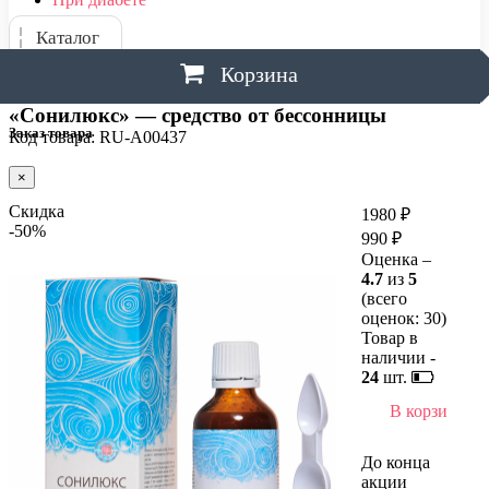
Каталог
Корзина
«Сонилюкс» — средство от бессонницы
Заказ товара
Код товара: RU-A00437
×
Скидка
1980 ₽
-50%
990 ₽
Оценка –
4.7
из
5
(всего
оценок:
30
)
Товар в
наличии -
24
шт.
В корзину
До конца
акции